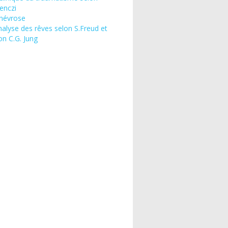
enczi
névrose
nalyse des rêves selon S.Freud et
on C.G. Jung