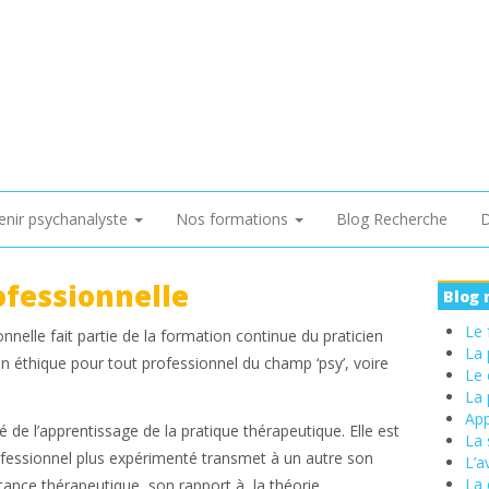
enir psychanalyste
Nos formations
Blog Recherche
D
ofessionnelle
Blog 
Le 
nnelle fait partie de la formation continue du praticien
La 
n éthique pour tout professionnel du champ ‘psy’, voire
Le 
La 
App
é de l’apprentissage de la pratique thérapeutique. Elle est
La 
ofessionnel plus expérimenté transmet à un autre son
L’a
La 
istance thérapeutique, son rapport à la théorie