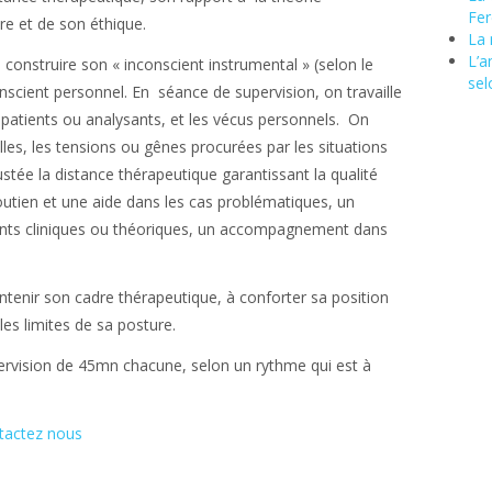
Fer
re et de son éthique.
La 
L’a
 construire son « inconscient instrumental » (selon le
sel
nscient personnel. En séance de supervision, on travaille
 patients ou analysants, et les vécus personnels. On
les, les tensions ou gênes procurées par les situations
justée la distance thérapeutique garantissant la qualité
soutien et une aide dans les cas problématiques, un
ents cliniques ou théoriques, un accompagnement dans
ntenir son cadre thérapeutique, à conforter sa position
es limites de sa posture.
rvision de 45mn chacune, selon un rythme qui est à
ntactez nous