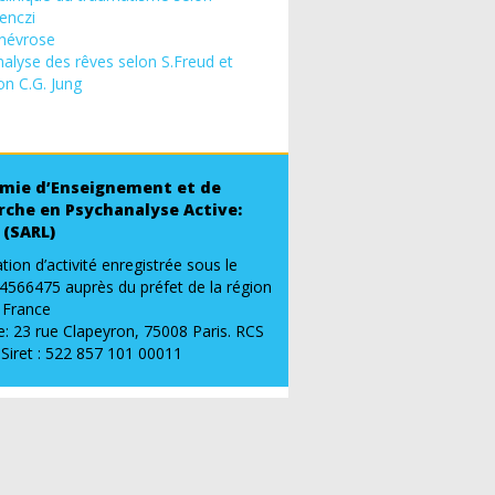
enczi
névrose
nalyse des rêves selon S.Freud et
on C.G. Jung
mie d’Enseignement et de
rche en Psychanalyse Active:
 (SARL)
tion d’activité enregistrée sous le
4566475 auprès du préfet de la région
e France
: 23 rue Clapeyron, 75008 Paris. RCS
 Siret : 522 857 101 00011