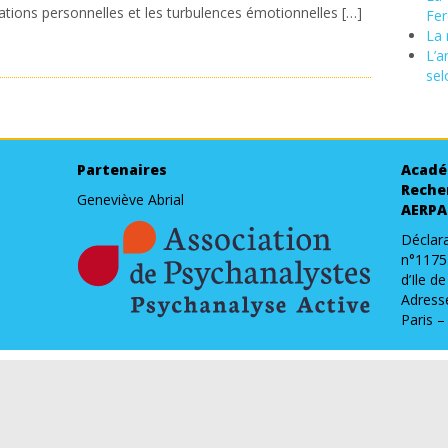
ations personnelles et les turbulences émotionnelles […]
Fer
La 
L’a
sel
Partenaires
Acadé
Reche
Geneviève Abrial
AERPA
Déclara
n°1175
d’Ile d
Adresse
Paris –