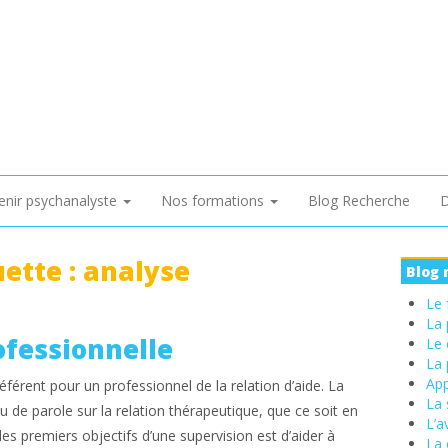
enir psychanalyste
Nos formations
Blog Recherche
D
uette :
analyse
Blog 
Le 
La 
ofessionnelle
Le 
La 
App
férent pour un professionnel de la relation d’aide. La
La 
u de parole sur la relation thérapeutique, que ce soit en
L’a
es premiers objectifs d’une supervision est d’aider à
La 