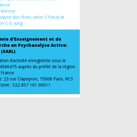
enczi
névrose
nalyse des rêves selon S.Freud et
on C.G. Jung
mie d’Enseignement et de
rche en Psychanalyse Active:
 (SARL)
tion d’activité enregistrée sous le
4566475 auprès du préfet de la région
e France
: 23 rue Clapeyron, 75008 Paris. RCS
 Siret : 522 857 101 00011