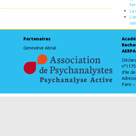
Fer
La 
L’a
sel
Partenaires
Acadé
Reche
Geneviève Abrial
AERPA
Déclara
n°1175
d’Ile d
Adresse
Paris –