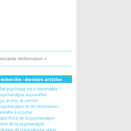
emande d’information
recherche : derniers articles
fait psychique est-il observable ?
psychanalyse aujourd’hui
ça, le moi, le surmoi
psychanalyse et les résistances
rendre à écouter
spécificité de la psychanalyse
venir de la psychanalyse
clinique du traumatisme selon