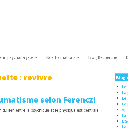
enir psychanalyste
Nos formations
Blog Recherche
D
uette :
revivre
Blog 
Le 
La 
aumatisme selon Ferenczi
Le 
La 
App
 du lien entre le psychique et le physique est centrale. «
La 
L’a
La 