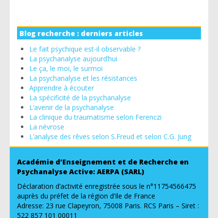
Blog recherche : derniers articles
Le fait psychique est-il observable ?
La psychanalyse aujourd’hui
Le ça, le moi, le surmoi
La psychanalyse et les résistances
Apprendre à écouter
La spécificité de la psychanalyse
L’avenir de la psychanalyse
La clinique du traumatisme selon Ferenczi
La névrose
L’analyse des rêves selon S.Freud et selon C.G. Jung
Académie d’Enseignement et de Recherche en
Psychanalyse Active: AERPA (SARL)
Déclaration d’activité enregistrée sous le n°11754566475
auprès du préfet de la région d’Ile de France
Adresse: 23 rue Clapeyron, 75008 Paris. RCS Paris – Siret :
522 857 101 00011